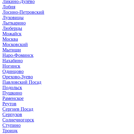
Ликино-Дулёво
Лобня
Лосино-Петровский
Луховицы
Лыткарино
Люберцы
Можайск
Москва
Московский
Мытищи
Наро-Фоминск
Нахабино
Ногинск
Одинцово
Орехово-Зуево
Павловский Посад
Подольск
Пушкино
Раменское
Реутов
Сергиев Посад
Серпухов
Солнечногорск
Ступино
Троицк