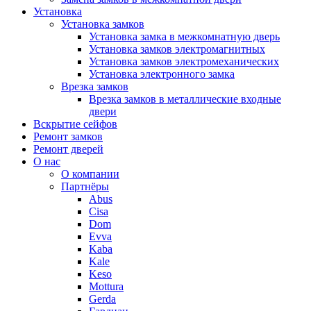
Установка
Установка замков
Установка замка в межкомнатную дверь
Установка замков электромагнитных
Установка замков электромеханических
Установка электронного замка
Врезка замков
Врезка замков в металлические входные
двери
Вскрытие сейфов
Ремонт замков
Ремонт дверей
О нас
О компании
Партнёры
Abus
Cisa
Dom
Evva
Kaba
Kale
Keso
Mottura
Gerda