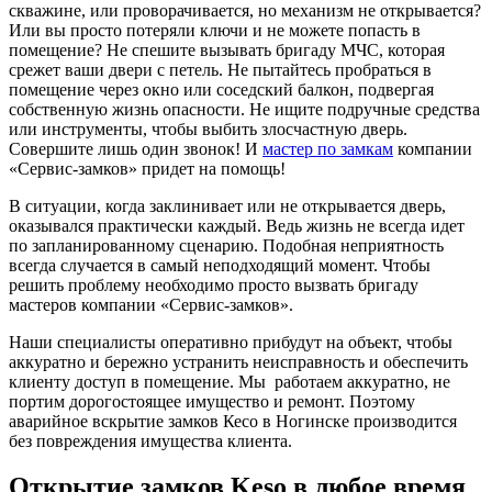
скважине, или проворачивается, но механизм не открывается?
Или вы просто потеряли ключи и не можете попасть в
помещение? Не спешите вызывать бригаду МЧС, которая
срежет ваши двери с петель. Не пытайтесь пробраться в
помещение через окно или соседский балкон, подвергая
собственную жизнь опасности. Не ищите подручные средства
или инструменты, чтобы выбить злосчастную дверь.
Совершите лишь один звонок! И
мастер по замкам
компании
«Сервис-замков» придет на помощь!
В ситуации, когда заклинивает или не открывается дверь,
оказывался практически каждый. Ведь жизнь не всегда идет
по запланированному сценарию. Подобная неприятность
всегда случается в самый неподходящий момент. Чтобы
решить проблему необходимо просто вызвать бригаду
мастеров компании «Сервис-замков».
Наши специалисты оперативно прибудут на объект, чтобы
аккуратно и бережно устранить неисправность и обеспечить
клиенту доступ в помещение. Мы работаем аккуратно, не
портим дорогостоящее имущество и ремонт. Поэтому
аварийное вскрытие замков Кесо в Ногинске производится
без повреждения имущества клиента.
Открытие замков Keso в любое время