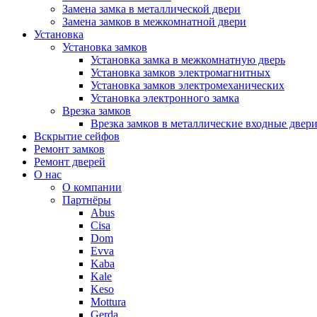
Замена замка в металлической двери
Замена замков в межкомнатной двери
Установка
Установка замков
Установка замка в межкомнатную дверь
Установка замков электромагнитных
Установка замков электромеханических
Установка электронного замка
Врезка замков
Врезка замков в металлические входные двер
Вскрытие сейфов
Ремонт замков
Ремонт дверей
О нас
О компании
Партнёры
Abus
Cisa
Dom
Evva
Kaba
Kale
Keso
Mottura
Gerda