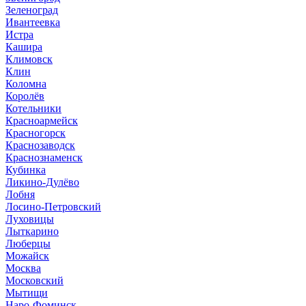
Зеленоград
Ивантеевка
Истра
Кашира
Климовск
Клин
Коломна
Королёв
Котельники
Красноармейск
Красногорск
Краснозаводск
Краснознаменск
Кубинка
Ликино-Дулёво
Лобня
Лосино-Петровский
Луховицы
Лыткарино
Люберцы
Можайск
Москва
Московский
Мытищи
Наро-Фоминск