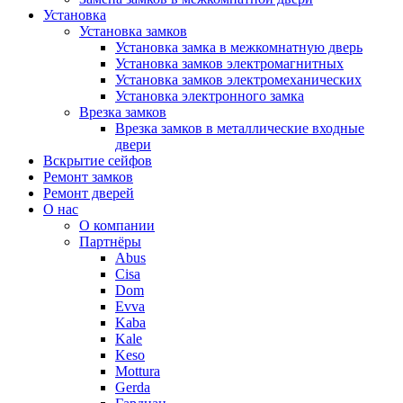
Установка
Установка замков
Установка замка в межкомнатную дверь
Установка замков электромагнитных
Установка замков электромеханических
Установка электронного замка
Врезка замков
Врезка замков в металлические входные
двери
Вскрытие сейфов
Ремонт замков
Ремонт дверей
О нас
О компании
Партнёры
Abus
Cisa
Dom
Evva
Kaba
Kale
Keso
Mottura
Gerda