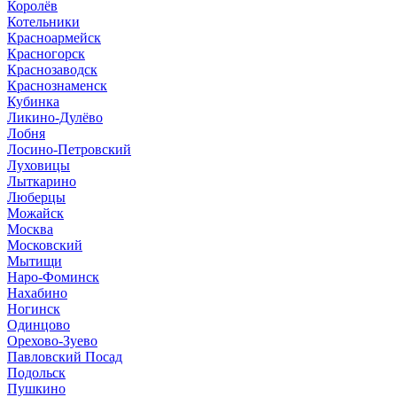
Королёв
Котельники
Красноармейск
Красногорск
Краснозаводск
Краснознаменск
Кубинка
Ликино-Дулёво
Лобня
Лосино-Петровский
Луховицы
Лыткарино
Люберцы
Можайск
Москва
Московский
Мытищи
Наро-Фоминск
Нахабино
Ногинск
Одинцово
Орехово-Зуево
Павловский Посад
Подольск
Пушкино