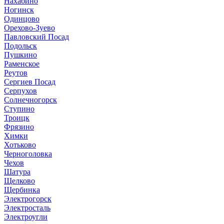
Нахабино
Ногинск
Одинцово
Орехово-Зуево
Павловский Посад
Подольск
Пушкино
Раменское
Реутов
Сергиев Посад
Серпухов
Солнечногорск
Ступино
Троицк
Фрязино
Химки
Хотьково
Черноголовка
Чехов
Шатура
Щелково
Щербинка
Электрогорск
Электросталь
Электроугли