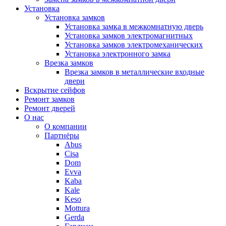
Установка
Установка замков
Установка замка в межкомнатную дверь
Установка замков электромагнитных
Установка замков электромеханических
Установка электронного замка
Врезка замков
Врезка замков в металлические входные
двери
Вскрытие сейфов
Ремонт замков
Ремонт дверей
О нас
О компании
Партнёры
Abus
Cisa
Dom
Evva
Kaba
Kale
Keso
Mottura
Gerda