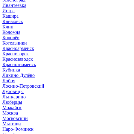
Ивантеевка
Истра
Кашира
Климовск
Клин
Коломна
Королёв
Котельники
Красноармейск
Красногорск
Краснозаводск
Краснознаменск
Кубинка
Ликино-Дулёво
Лобня
Лосино-Петровский
Луховицы
Лыткарино
Люберцы
Можайск
Москва
Московский
Мытищи
Наро-Фоминск